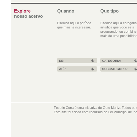
Explore
Quando
Que tipo
nosso acervo
Escolha aqui o período
Escolha aqui a categoria
que mais te interessar.
artística que você está
procurando, ou combine
mais de uma possibilidad
DE:
CATEGORIA:
ATÉ:
SUBCATEGORIA:
Foco in Cena é uma iniciativa de Guto Muniz. Todos os 
Este site foi criado com recursos da Lei Municipal de In