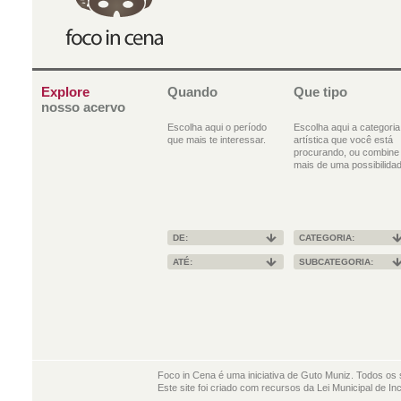
Explore
Quando
Que tipo
nosso acervo
Escolha aqui o período
Escolha aqui a categoria
que mais te interessar.
artística que você está
procurando, ou combine
mais de uma possibilidad
DE:
CATEGORIA:
ATÉ:
SUBCATEGORIA:
Foco in Cena é uma iniciativa de Guto Muniz. Todos os 
Este site foi criado com recursos da Lei Municipal de In