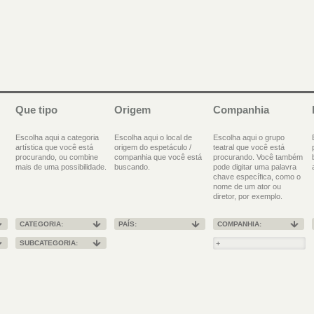
Que tipo
Origem
Companhia
Escolha aqui a categoria
Escolha aqui o local de
Escolha aqui o grupo
artística que você está
origem do espetáculo /
teatral que você está
procurando, ou combine
companhia que você está
procurando. Você também
mais de uma possibilidade.
buscando.
pode digitar uma palavra
chave específica, como o
nome de um ator ou
diretor, por exemplo.
CATEGORIA:
PAÍS:
COMPANHIA:
SUBCATEGORIA: