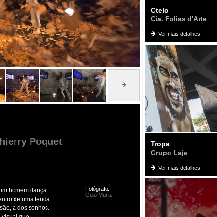
Otelo
Cia. Folias d'Arte
Ver mais detalhes
Thierry Poquet
Tropa
Grupo Laje
Ver mais detalhes
Fotógrafo:
s, um homem dança
Guto Muniz
entro de uma tenda.
são, a dos sonhos.
 visual que