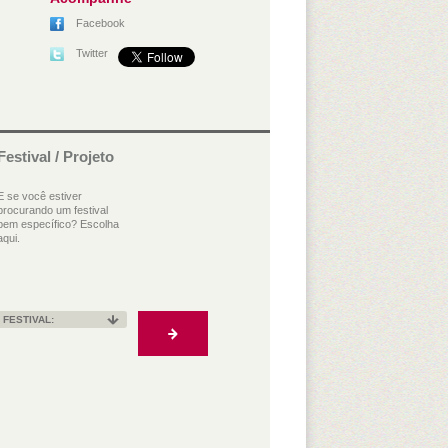
Facebook
Twitter
Festival / Projeto
E se você estiver
procurando um festival
bem específico? Escolha
aqui.
FESTIVAL: