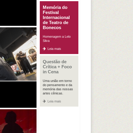
Memória do
Festival
Internacional
de Teatro de
Bonecos
Homenagem a Lelo
Silva
Leia mais
Questão de
Crítica + Foco
in Cena
Uma união em torno
do pensamento e da
memória das nossas
artes cênicas.
Leia mais