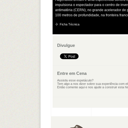
impulsiona o espectador para o centro de inve
antimatéria (CERN), no grande acelerador de pa
100 metros de profundidade, na fronteira franc
Ficha Técnica
Divulgue
Entre em Cena
Assistiu esse espetáculo?
Tem algo a nos dizer sobre sua experiência com e
Então comente aqui e nos ajude a construir esta his