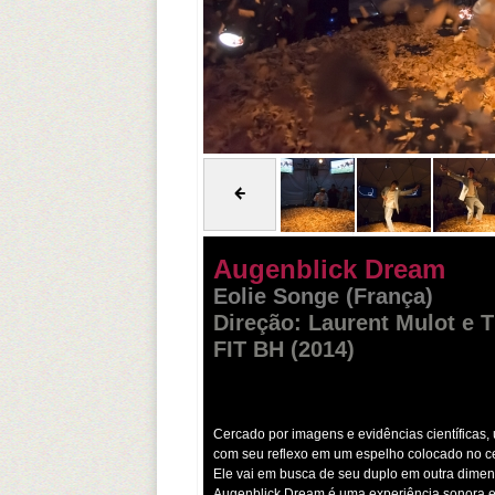
Augenblick Dream
Eolie Songe (França)
Direção: Laurent Mulot e 
FIT BH (2014)
Cercado por imagens e evidências científica
com seu reflexo em um espelho colocado no c
Ele vai em busca de seu duplo em outra dimen
Augenblick Dream é uma experiência sonora e