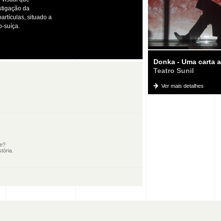
stigação da
rtículas, situado a
o-suíça.
Donka - Uma carta 
Teatro Sunil
Ver mais detalhes
le?
tória.