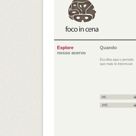
Explore
Quando
nosso acervo
Escolha aqui o período
que mais te interessar.
DE:
ATÉ: