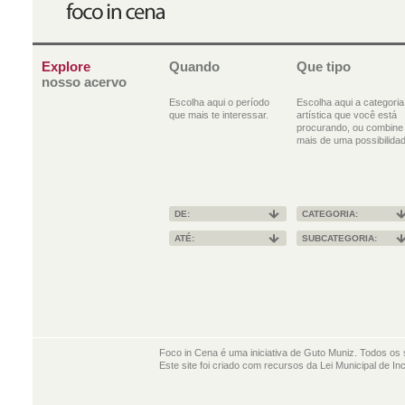
Explore
Quando
Que tipo
nosso acervo
Escolha aqui o período
Escolha aqui a categoria
que mais te interessar.
artística que você está
procurando, ou combine
mais de uma possibilidad
DE:
CATEGORIA:
ATÉ:
SUBCATEGORIA:
Foco in Cena é uma iniciativa de Guto Muniz. Todos os 
Este site foi criado com recursos da Lei Municipal de In