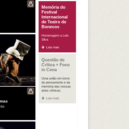
Memória do
Festival
Internacional
de Teatro de
Bonecos
Homenagem a Lelo
Silva
Leia mais
Questão de
Crítica + Foco
in Cena
Uma união em torno
do pensamento e da
memória das nossas
artes cênicas.
Leia mais
smas
nto