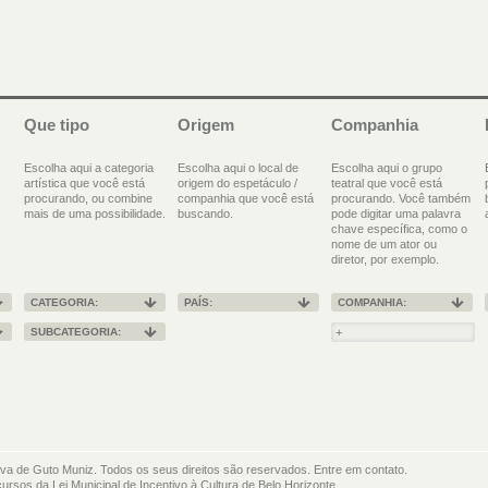
Que tipo
Origem
Companhia
Escolha aqui a categoria
Escolha aqui o local de
Escolha aqui o grupo
artística que você está
origem do espetáculo /
teatral que você está
procurando, ou combine
companhia que você está
procurando. Você também
mais de uma possibilidade.
buscando.
pode digitar uma palavra
chave específica, como o
nome de um ator ou
diretor, por exemplo.
CATEGORIA:
PAÍS:
COMPANHIA:
SUBCATEGORIA:
iva de Guto Muniz. Todos os seus direitos são reservados. Entre em contato.
cursos da Lei Municipal de Incentivo à Cultura de Belo Horizonte.