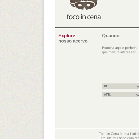
Explore
Quando
nosso acervo
Escolha aqui o período
que mais te interessar.
DE:
ATÉ:
Foco in Cena é uma iniciat
Este site foi criado com re