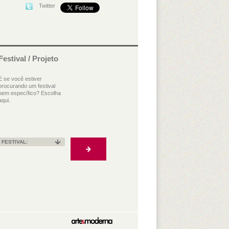
Twitter
Festival / Projeto
E se você estiver
procurando um festival
bem específico? Escolha
aqui.
FESTIVAL: