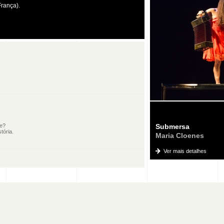
França).
le?
Submersa
tória.
Maria Cloenes
Ver mais detalhes