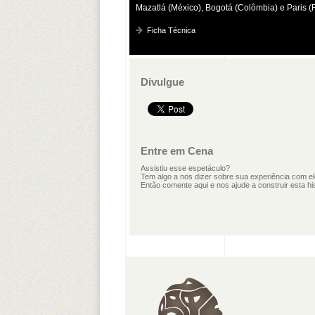
Mazatlá (México), Bogotá (Colômbia) e Paris (
Ficha Técnica
Divulgue
Entre em Cena
Assistiu esse espetáculo?
Tem algo a nos dizer sobre sua experiência com e
Então comente aqui e nos ajude a construir esta his