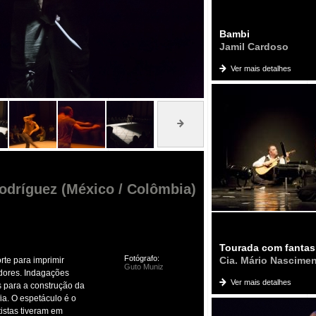
Bambi
Jamil Cardoso
Ver mais detalhes
odríguez (México / Colômbia)
Tourada com fanta
Fotógrafo:
Cia. Mário Nascime
rte para imprimir
Guto Muniz
adores. Indagações
Ver mais detalhes
 para a construção da
a. O espetáculo é o
tistas tiveram em