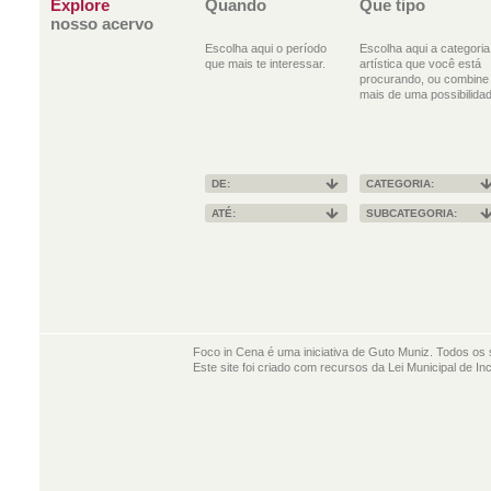
Explore
Quando
Que tipo
nosso acervo
Escolha aqui o período
Escolha aqui a categoria
que mais te interessar.
artística que você está
procurando, ou combine
mais de uma possibilidad
DE:
CATEGORIA:
ATÉ:
SUBCATEGORIA:
Foco in Cena é uma iniciativa de Guto Muniz. Todos os 
Este site foi criado com recursos da Lei Municipal de In