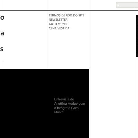
Entrevista de
Angêlica Hodge com
o fotógrafo Guto
Muniz