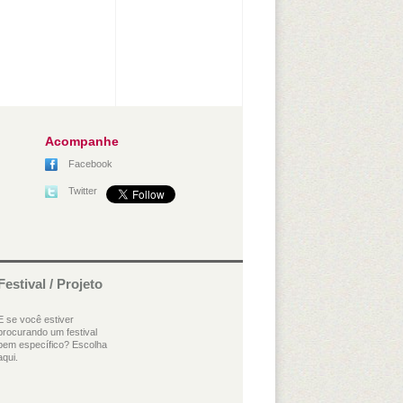
Acompanhe
Facebook
Twitter
Festival / Projeto
E se você estiver
procurando um festival
bem específico? Escolha
aqui.