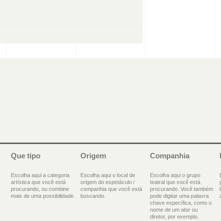
Que tipo
Origem
Companhia
Escolha aqui a categoria
Escolha aqui o local de
Escolha aqui o grupo
artística que você está
origem do espetáculo /
teatral que você está
procurando, ou combine
companhia que você está
procurando. Você também
mais de uma possibilidade.
buscando.
pode digitar uma palavra
chave específica, como o
nome de um ator ou
diretor, por exemplo.