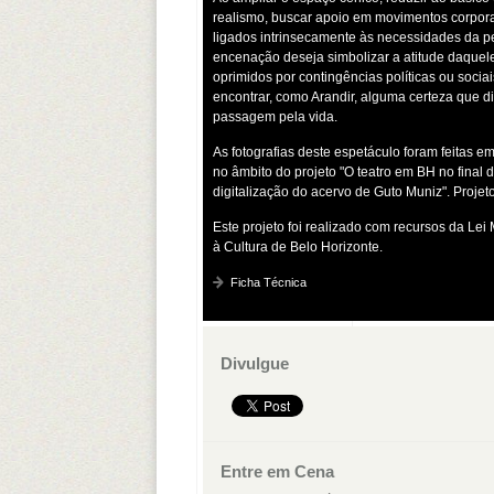
realismo, buscar apoio em movimentos corpora
ligados intrinsecamente às necessidades da 
encenação deseja simbolizar a atitude daque
oprimidos por contingências políticas ou soci
encontrar, como Arandir, alguma certeza que d
passagem pela vida.
As fotografias deste espetáculo foram feitas em
no âmbito do projeto "O teatro em BH no final 
digitalização do acervo de Guto Muniz". Proje
Este projeto foi realizado com recursos da Lei 
à Cultura de Belo Horizonte.
Ficha Técnica
Divulgue
Entre em Cena