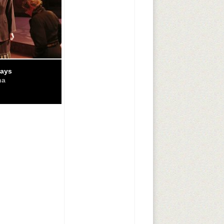
ays
na