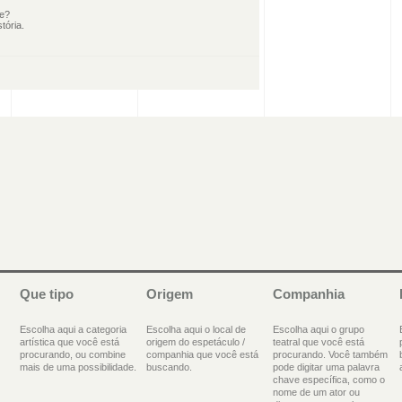
le?
tória.
Que tipo
Origem
Companhia
Escolha aqui a categoria
Escolha aqui o local de
Escolha aqui o grupo
artística que você está
origem do espetáculo /
teatral que você está
procurando, ou combine
companhia que você está
procurando. Você também
mais de uma possibilidade.
buscando.
pode digitar uma palavra
chave específica, como o
nome de um ator ou