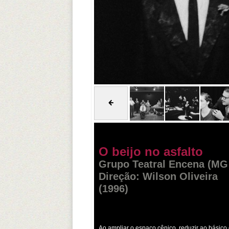
O beijo no asfalto
Grupo Teatral Encena (MG 
Direção: Wilson Oliveira
(1996)
Ao ampliar o espaço cênico, reduzir ao básico