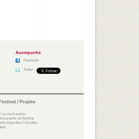
Acompanhe
Facebook
Twitter
Festival / Projeto
E se você estiver
procurando um festival
bem específico? Escolha
aqui.