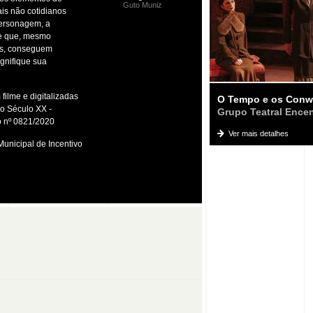
Guto Muniz
is não cotidianos
personagem, a
le que, mesmo
ais, conseguem
ignifique sua
 filme e digitalizadas
O Tempo e os Conw
do Século XX -
Grupo Teatral Ence
to nº 0821/2020
Ver mais detalhes
Municipal de Incentivo