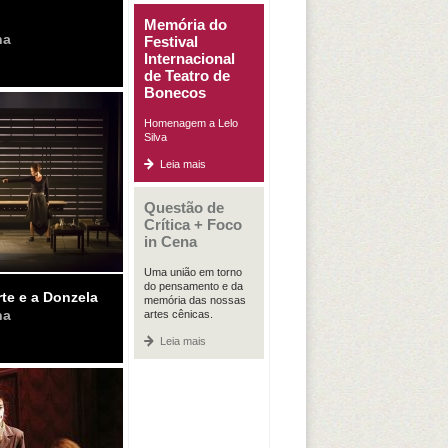
Memória do
na
Festival
Internacional
de Teatro de
Bonecos
Homenagem a Lelo
Silva
Leia mais
Questão de
Crítica + Foco
in Cena
Uma união em torno
do pensamento e da
rte e a Donzela
memória das nossas
na
artes cênicas.
Leia mais