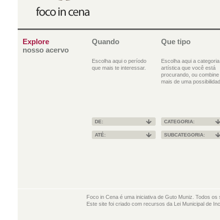
Explore
Quando
Que tipo
nosso acervo
Escolha aqui o período
Escolha aqui a categoria
que mais te interessar.
artística que você está
procurando, ou combine
mais de uma possibilidad
DE:
CATEGORIA:
ATÉ:
SUBCATEGORIA:
Foco in Cena é uma iniciativa de Guto Muniz. Todos os 
Este site foi criado com recursos da Lei Municipal de In