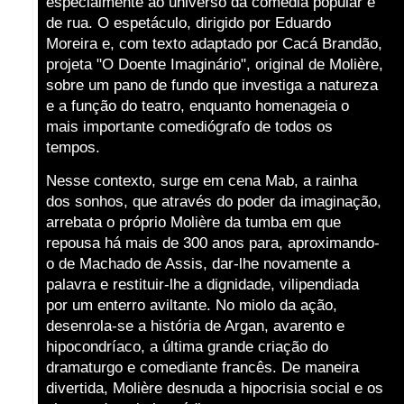
especialmente ao universo da comédia popular e
de rua. O espetáculo, dirigido por Eduardo
Moreira e, com texto adaptado por Cacá Brandão,
projeta "O Doente Imaginário", original de Molière,
sobre um pano de fundo que investiga a natureza
e a função do teatro, enquanto homenageia o
mais importante comediógrafo de todos os
tempos.
Nesse contexto, surge em cena Mab, a rainha
dos sonhos, que através do poder da imaginação,
arrebata o próprio Molière da tumba em que
repousa há mais de 300 anos para, aproximando-
o de Machado de Assis, dar-lhe novamente a
palavra e restituir-lhe a dignidade, vilipendiada
por um enterro aviltante. No miolo da ação,
desenrola-se a história de Argan, avarento e
hipocondríaco, a última grande criação do
dramaturgo e comediante francês. De maneira
divertida, Molière desnuda a hipocrisia social e os