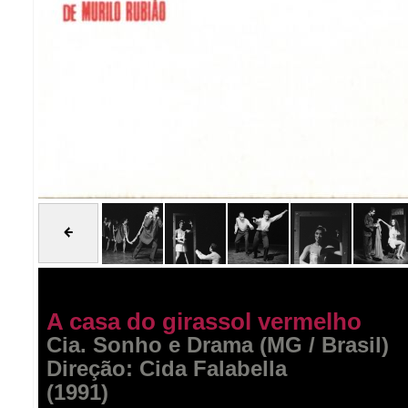
A casa do girassol vermelho
Cia. Sonho e Drama (MG / Brasil)
Direção: Cida Falabella
(1991)