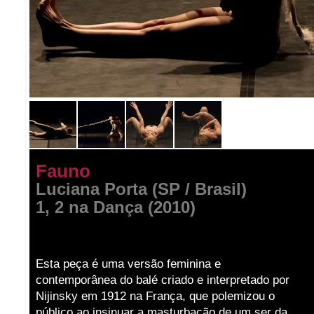
Fauno
Luciana Porta (SP / Brasil)
1, 2 na Dança (2010)
Esta peça é uma versão feminina e
contemporânea do balé criado e interpretado por
Nijinsky em 1912 na França, que polemizou o
público ao insinuar a masturbação de um ser da