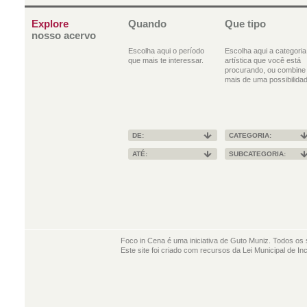
Explore
Quando
Que tipo
nosso acervo
Escolha aqui o período
Escolha aqui a categoria
que mais te interessar.
artística que você está
procurando, ou combine
mais de uma possibilidad
DE:
CATEGORIA:
ATÉ:
SUBCATEGORIA:
Foco in Cena é uma iniciativa de Guto Muniz. Todos os 
Este site foi criado com recursos da Lei Municipal de In