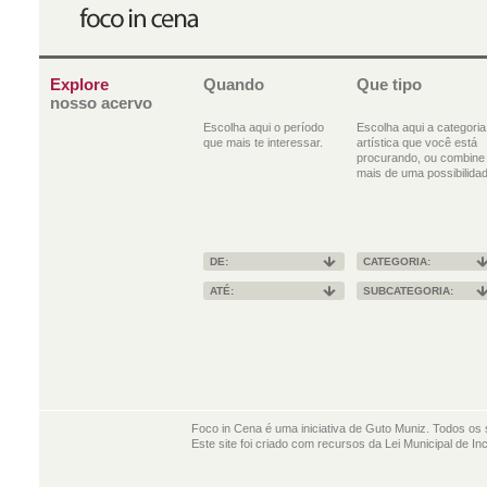
Explore
Quando
Que tipo
nosso acervo
Escolha aqui o período
Escolha aqui a categoria
que mais te interessar.
artística que você está
procurando, ou combine
mais de uma possibilidad
DE:
CATEGORIA:
ATÉ:
SUBCATEGORIA:
Foco in Cena é uma iniciativa de Guto Muniz. Todos os 
Este site foi criado com recursos da Lei Municipal de In