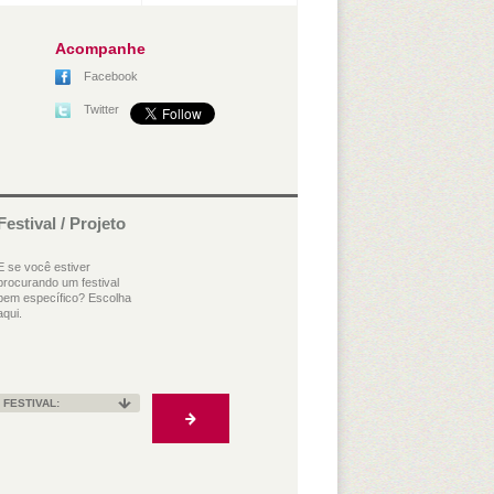
Acompanhe
Facebook
Twitter
Festival / Projeto
E se você estiver
procurando um festival
bem específico? Escolha
aqui.
FESTIVAL: