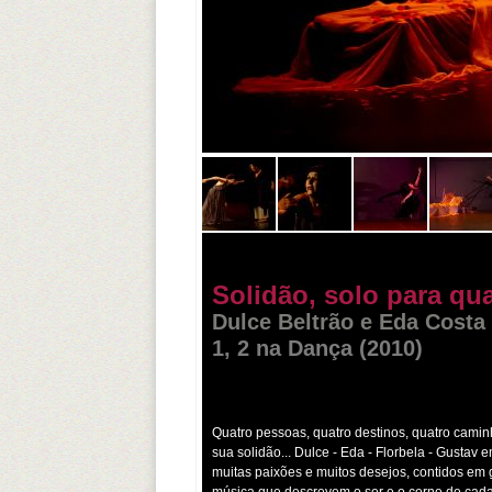
Solidão, solo para qu
Dulce Beltrão e Eda Costa 
1, 2 na Dança (2010)
Quatro pessoas, quatro destinos, quatro cami
sua solidão... Dulce - Eda - Florbela - Gustav
muitas paixões e muitos desejos, contidos em 
música que descrevem o ser e o cerne de cada