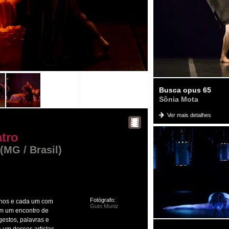
Busca opus 65
Sônia Mota
Ver mais detalhes
atro
(MG / Brasil)
Fotógrafo:
nhos e cada um com
Guto Muniz
 em um encontro de
gestos, palavras e
 um desses artistas