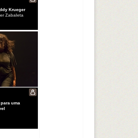
eddy Krueger
er Zabaleta
l para uma
vel