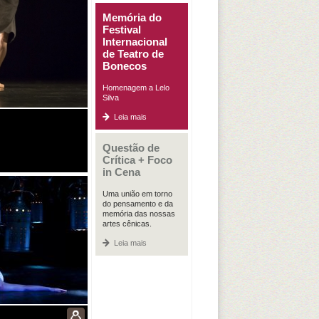
Memória do
Festival
Internacional
de Teatro de
Bonecos
Homenagem a Lelo
Silva
Leia mais
Questão de
Crítica + Foco
in Cena
Uma união em torno
do pensamento e da
memória das nossas
artes cênicas.
Leia mais