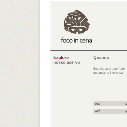
Explore
Quando
nosso acervo
Escolha aqui o período
que mais te interessar.
DE:
ATÉ: