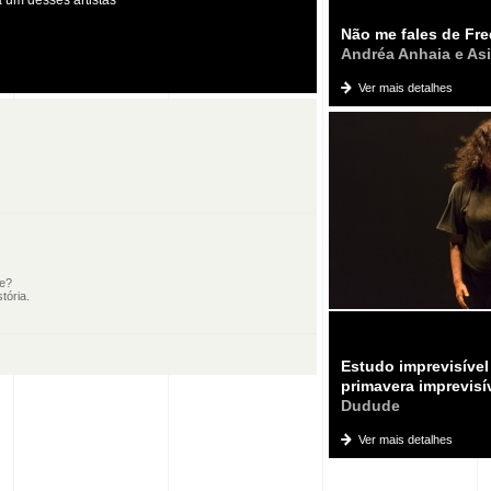
Não me fales de Fr
Andréa Anhaia e Asi
Ver mais detalhes
le?
tória.
Estudo imprevisíve
primavera imprevisí
Dudude
Ver mais detalhes