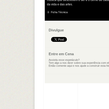
da vida e das artes.
Ficha Técnica
Divulgue
Entre em Cena
Assistiu esse espetáculo?
Tem algo a nos dizer sobre sua experiência com e
Então comente aqui e nos ajude a construir esta his