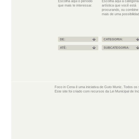
Escolha aqui o período
Escolha aqui a categoria
que mais te interessar.
artística que você está
procurando, ou combine
mais de uma possibilidad
DE:
CATEGORIA:
ATÉ:
SUBCATEGORIA:
Foco in Cena é uma iniciativa de Guto Muniz. Todos os 
Este site foi criado com recursos da Lei Municipal de In