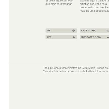
Escolha aqui o período
Escolha aqui a categoria
que mais te interessar.
artística que você está
procurando, ou combine
mais de uma possibilidad
DE:
CATEGORIA:
ATÉ:
SUBCATEGORIA:
Foco in Cena é uma iniciativa de Guto Muniz. Todos os 
Este site foi criado com recursos da Lei Municipal de In