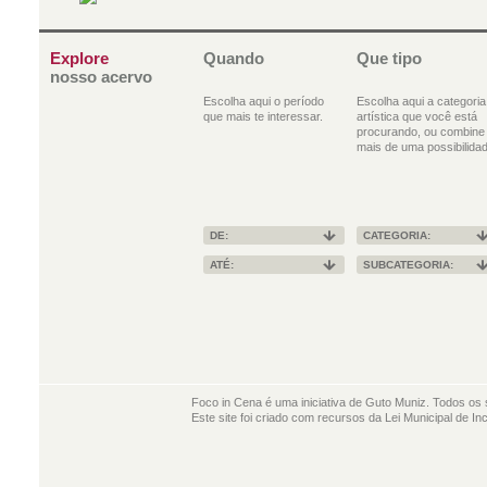
Explore
Quando
Que tipo
nosso acervo
Escolha aqui o período
Escolha aqui a categoria
que mais te interessar.
artística que você está
procurando, ou combine
mais de uma possibilidad
DE:
CATEGORIA:
ATÉ:
SUBCATEGORIA:
Foco in Cena é uma iniciativa de Guto Muniz. Todos os 
Este site foi criado com recursos da Lei Municipal de In